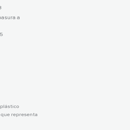
8
basura a
5
 plástico
r que representa