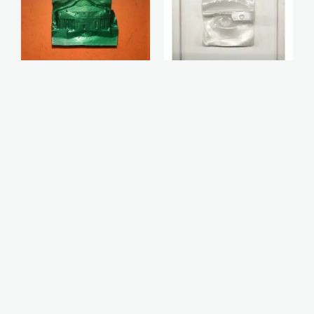
Villa Capra Verde
Ojo con gafa
500,00
€
250,00
€
Mano con anillo
Nariz con aro