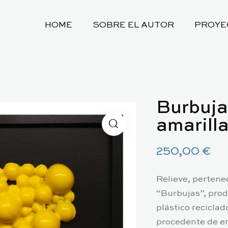
HOME
SOBRE EL AUTOR
PROYE
Burbuja
amarill
250,00
€
Relieve, pertenec
“Burbujas”, pro
plástico reciclad
procedente de e