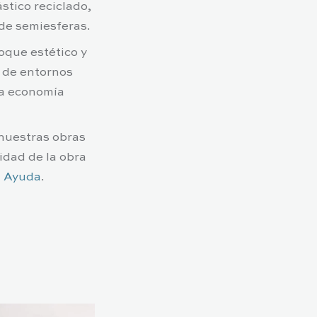
stico reciclado,
de semiesferas.
oque estético y
n de entornos
la economía
 nuestras obras
idad de la obra
a
Ayuda
.