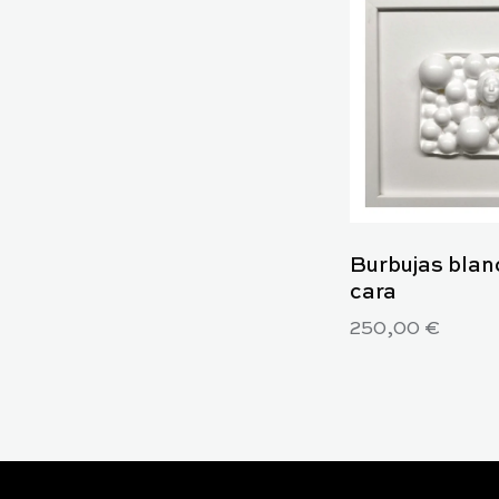
Burbujas blan
cara
250,00
€