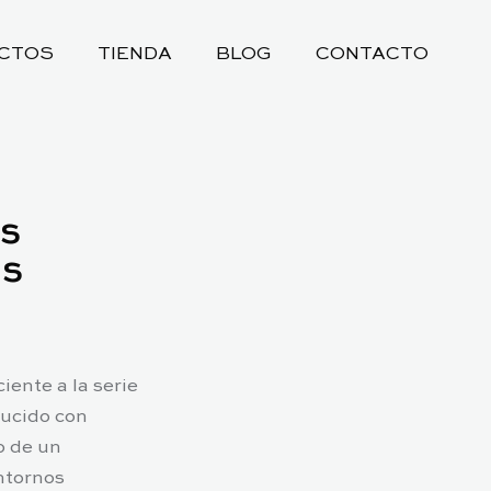
CTOS
TIENDA
BLOG
CONTACTO
s
as
iente a la serie
ducido con
o de un
ntornos